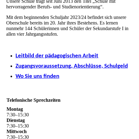
Unsere Schule trägt seit Juni 2013 den Titel „Schule mit
hervorragender Berufs- und Studienorientierung“.
Mit dem beginnenden Schuljahr 2023/24 befindet sich unsere
Oberschule bereits im 20. Jahr ihres Bestehens. Es lernen
nunmehr 144 Schülerinnen und Schüler der Sekundarstufe I in
allen vier Jahrgangsstufen.
Leitbild der pädagogischen Arbeit
Zugangsvoraussetzung, Abschlüsse, Schulgeld
Wo Sie uns finden
Telefonische Sprechzeiten
Montag
7
:
30
–
15
:
30
Dienstag
7
:
30
–
15
:
30
Mittwoch
7
:
30
–
15
:
30